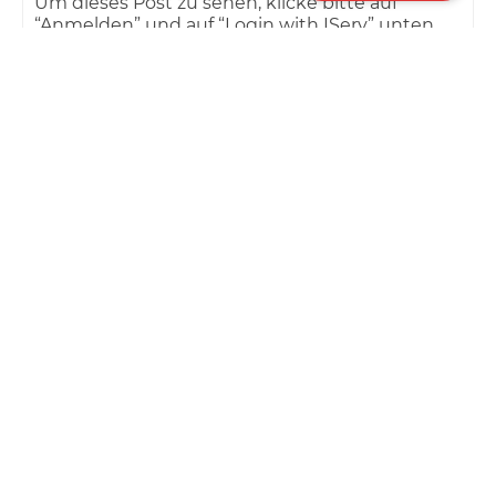
Um dieses Post zu sehen, klicke bitte auf
“Anmelden” und auf “Login with IServ” unten
rechts!