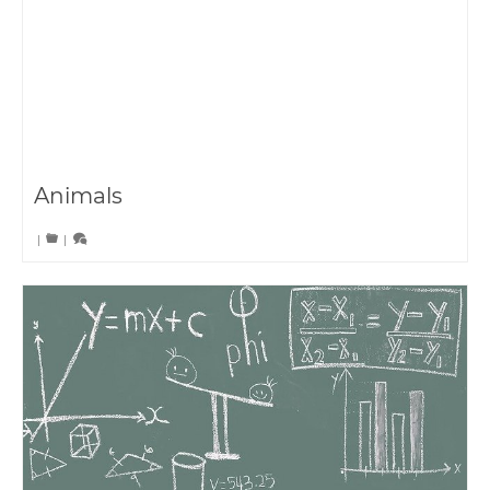
Animals
|
|