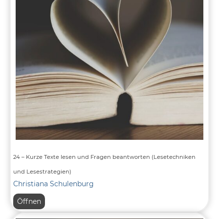
entnehmen
(Lesestrategien)
24 – Kurze Texte lesen und Fragen beantworten (Lesetechniken
und Lesestrategien)
Christiana Schulenburg
24
Öffnen
–