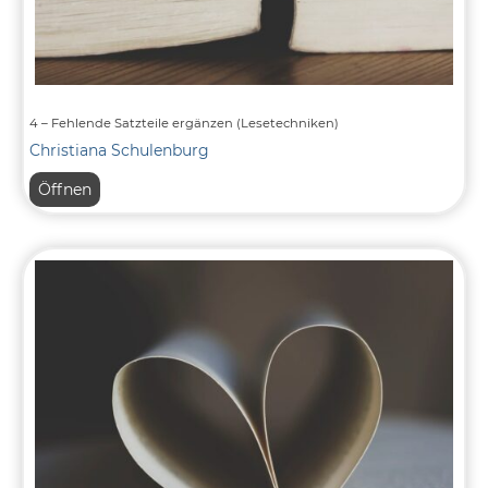
4 – Fehlende Satzteile ergänzen (Lesetechniken)
Christiana Schulenburg
4
Öffnen
–
Fehlende
Satzteile
ergänzen
(Lesetechniken)