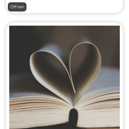
16
Öffnen
–
Die
Fünf-
Schritt-
Lesemethode
(Lesestrategien)