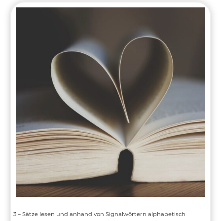
Wörter
in
Sätzen
erkennen
(Lesetechniken)
3 – Sätze lesen und anhand von Signalwörtern alphabetisch