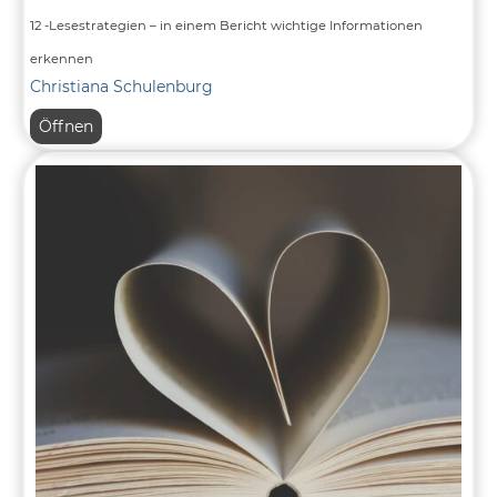
12 -Lesestrategien – in einem Bericht wichtige Informationen
erkennen
Christiana Schulenburg
12
Öffnen
-
Lesestrategien
–
in
einem
Bericht
wichtige
Informationen
erkennen