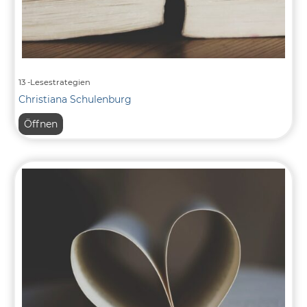
13 -Lesestrategien
Christiana Schulenburg
13
Öffnen
-
Lesestrategien