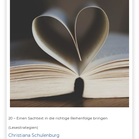
aus
dem
Zusammenhang
erschließen
(Lesestrategien)
20 – Einen Sachtext in die richtige Reihenfolge bringen
(Lesestrategien)
Christiana Schulenburg