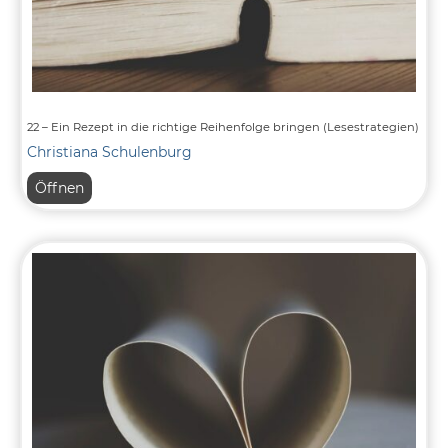
22 – Ein Rezept in die richtige Reihenfolge bringen (Lesestrategien)
Christiana Schulenburg
22
Öffnen
–
Ein
Rezept
in
die
richtige
Reihenfolge
bringen
(Lesestrategien)