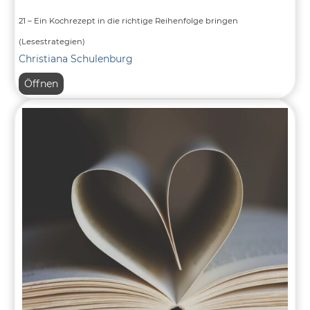
21 – Ein Kochrezept in die richtige Reihenfolge bringen
(Lesestrategien)
Christiana Schulenburg
21
Öffnen
–
Ein
Kochrezept
in
die
richtige
Reihenfolge
bringen
(Lesestrategien)