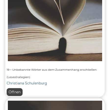
Text
in
Abschnitte
gliedern
19 – Unbekannte Wörter aus dem Zusammenhang erschließen
(Lesestrategien)
Christiana Schulenburg
19
Öffnen
–
Unbekannte
Wörter