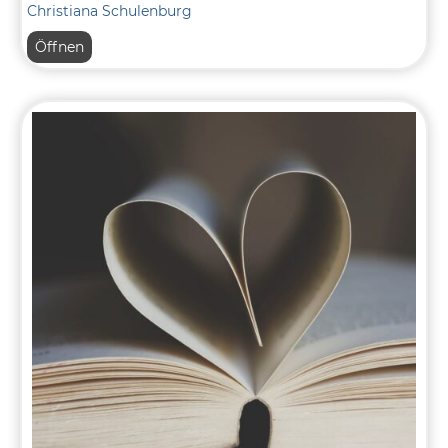
Christiana Schulenburg
7
Öffnen
–
Lese-
Quiz
(Lesetechniken)