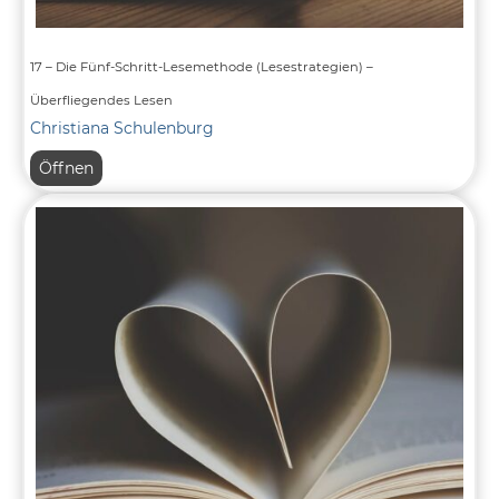
17 – Die Fünf-Schritt-Lesemethode (Lesestrategien) –
Überfliegendes Lesen
Christiana Schulenburg
17
Öffnen
–
Die
Fünf-
Schritt-
Lesemethode
(Lesestrategien)
–
Überfliegendes
Lesen