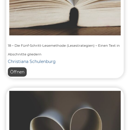
18 – Die Fünf-Schritt-Lesemethode (Lesestrategien) – Einen Text in
Abschnitte gliedern
Christiana Schulenburg
18
Öffnen
–
Die
Fünf-
Schritt-
Lesemethode
(Lesestrategien)
–
Einen