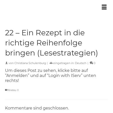
22 – Ein Rezept in die
richtige Reihenfolge
bringen (Lesestrategien)
von
Christiana Schulenburg
|
eingetragen in:
Deutsch
|
0
Um dieses Post zu sehen, klicke bitte auf
“Anmelden” und auf “Login with IServ” unten
rechts!
Niveau II
Kommentare sind geschlossen.