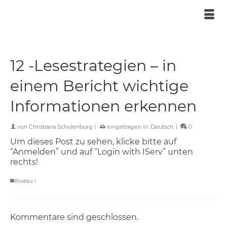
12 -Lesestrategien – in
einem Bericht wichtige
Informationen erkennen
von
Christiana Schulenburg
|
eingetragen in:
Deutsch
|
0
Um dieses Post zu sehen, klicke bitte auf
“Anmelden” und auf “Login with IServ” unten
rechts!
Niveau I
Kommentare sind geschlossen.