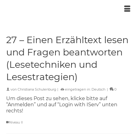
27 – Einen Erzähltext lesen
und Fragen beantworten
(Lesetechniken und
Lesestrategien)
von
Christiana Schulenburg
|
eingetragen in:
Deutsch
|
0
Um dieses Post zu sehen, klicke bitte auf
“Anmelden” und auf “Login with IServ” unten
rechts!
Niveau II