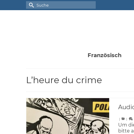
Suche
nach:
Französisch
L’heure du crime
Audio
|
|
Um die
bitte 