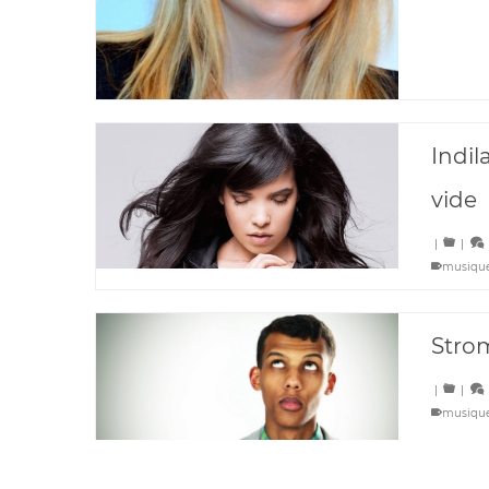
Indil
vide
|
|
musiqu
Stro
|
|
musiqu