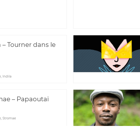
a – Tourner dans le
e
,
Indila
mae – Papaoutai
e
,
Stromae