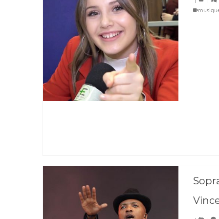
|
|
musiqu
Sopra
Vinc