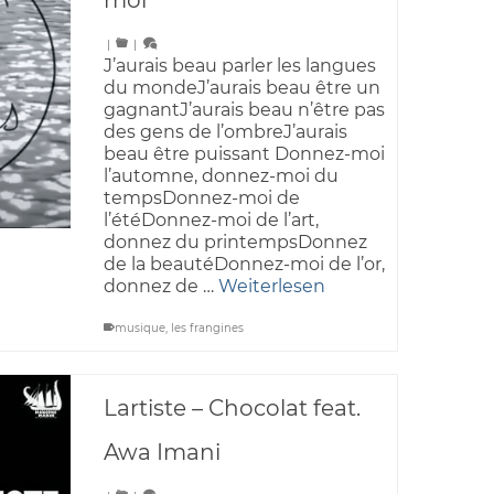
moi
|
|
J’aurais beau parler les langues
du mondeJ’aurais beau être un
gagnantJ’aurais beau n’être pas
des gens de l’ombreJ’aurais
beau être puissant Donnez-moi
l’automne, donnez-moi du
tempsDonnez-moi de
l’étéDonnez-moi de l’art,
donnez du printempsDonnez
de la beautéDonnez-moi de l’or,
donnez de …
Weiterlesen
musique
,
les frangines
Lartiste – Chocolat feat.
Awa Imani