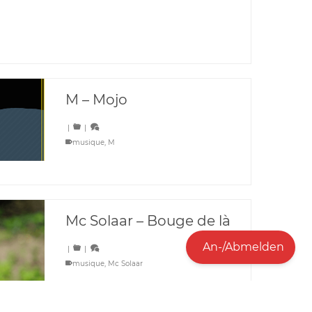
M – Mojo
|
|
musique
,
M
Mc Solaar – Bouge de là
An-/Abmelden
|
|
musique
,
Mc Solaar