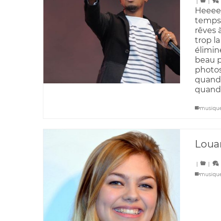
|
|
Heeeey
temps 
rêves 
trop la
élimin
beau p
photos
quand 
quand 
musiqu
Louan
|
|
musiqu