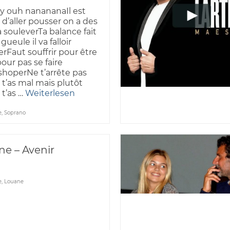
 ouh nanananaIl est
d’aller pousser on a des
à souleverTa balance fait
 gueule il va falloir
erFaut souffrir pour être
our pas se faire
hoperNe t’arrête pas
t’as mal mais plutôt
t’as …
Weiterlesen
e
,
Soprano
e – Avenir
e
,
Louane