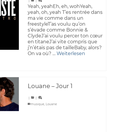
|
|
Yeah, yeahEh, eh, wohYeah,
yeah, oh, yeah T’es rentrée dans
ma vie comme dans un
freestyleT’as voulu qu’on
s’évade comme Bonnie &
ClydeJ’ai voulu percer ton cœur
en titaneJ’ai vite compris que
j’n’étais pas de tailleBaby, alors?
On va où? …
Weiterlesen
Louane – Jour 1
|
|
musique
,
Louane