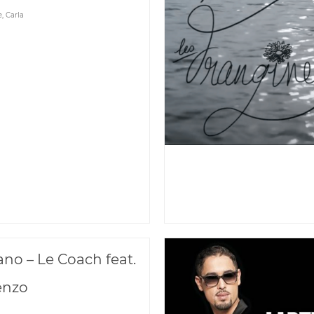
e
,
Carla
no – Le Coach feat.
enzo