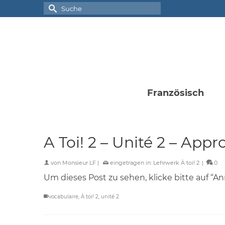
Suche
nach:
Französisch
A Toi! 2 – Unité 2 – App
von
Monsieur LF
|
eingetragen in:
Lehrwerk À toi! 2
|
0
Um dieses Post zu sehen, klicke bitte auf “A
vocabulaire
,
À toi! 2
,
unité 2