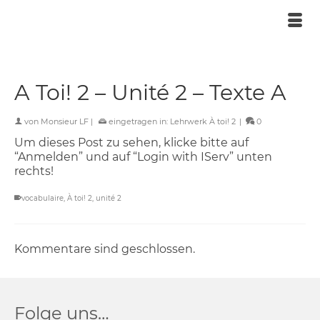
A Toi! 2 – Unité 2 – Texte A
von
Monsieur LF
|
eingetragen in:
Lehrwerk À toi! 2
|
0
Um dieses Post zu sehen, klicke bitte auf
“Anmelden” und auf “Login with IServ” unten
rechts!
vocabulaire
,
À toi! 2
,
unité 2
Kommentare sind geschlossen.
Folge uns…