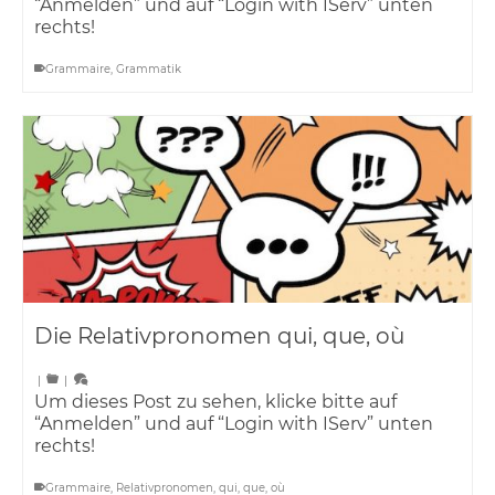
“Anmelden” und auf “Login with IServ” unten
rechts!
Grammaire
,
Grammatik
Die Relativpronomen qui, que, où
|
|
Um dieses Post zu sehen, klicke bitte auf
“Anmelden” und auf “Login with IServ” unten
rechts!
Grammaire
,
Relativpronomen
,
qui
,
que
,
où