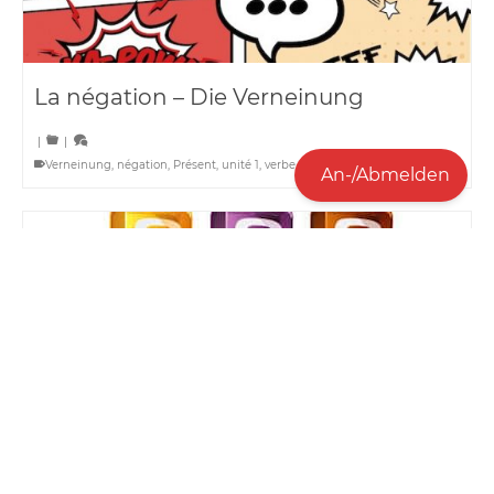
La négation – Die Verneinung
|
|
Verneinung
,
négation
,
Présent
,
unité 1
,
verbe
An-/Abmelden