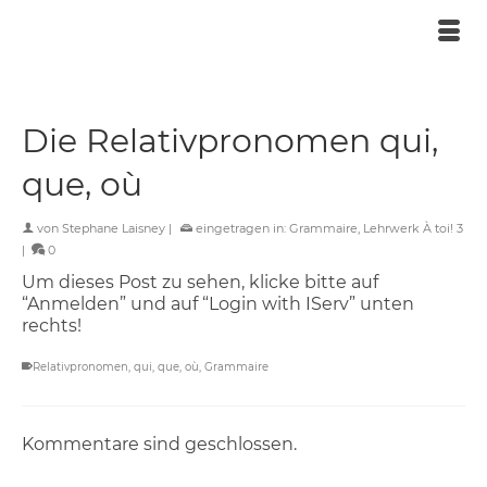
Die Relativpronomen qui,
que, où
von
Stephane Laisney
|
eingetragen in:
Grammaire
,
Lehrwerk À toi! 3
|
0
Um dieses Post zu sehen, klicke bitte auf
“Anmelden” und auf “Login with IServ” unten
rechts!
Relativpronomen
,
qui
,
que
,
où
,
Grammaire
Kommentare sind geschlossen.