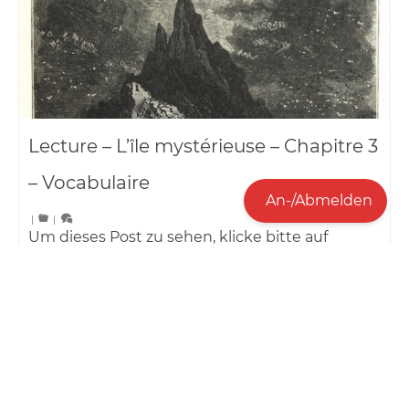
Lecture – L’île mystérieuse – Chapitre 3
– Vocabulaire
An-/Abmelden
|
|
Um dieses Post zu sehen, klicke bitte auf
“Anmelden” und auf “Login with IServ” unten
rechts!
l'île mystérieuse
,
lecture