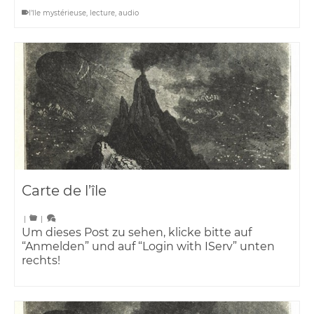
l'île mystérieuse
,
lecture
,
audio
Carte de l’île
|
|
Um dieses Post zu sehen, klicke bitte auf
“Anmelden” und auf “Login with IServ” unten
rechts!