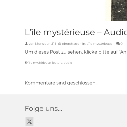
L’île mystérieuse – Audi
von
Monsieur LF
|
eingetragen in:
L'île mystérieuse
|
0
Um dieses Post zu sehen, klicke bitte auf “A
l'île mystérieuse
,
lecture
,
audio
Kommentare sind geschlossen.
Folge uns…