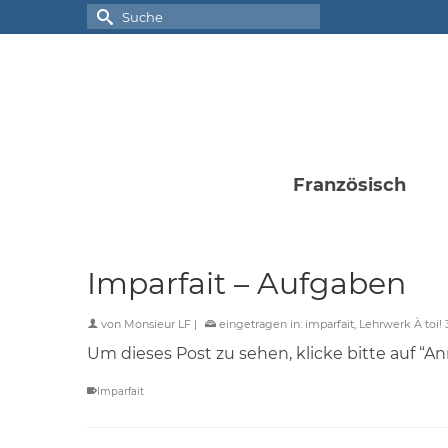
Suche
nach:
Französisch
Imparfait – Aufgaben
von
Monsieur LF
|
eingetragen in:
imparfait
,
Lehrwerk À toi! 
Um dieses Post zu sehen, klicke bitte auf “A
Imparfait