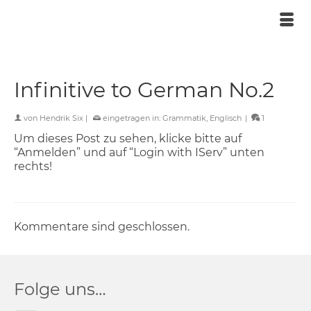
Infinitive to German No.2
von
Hendrik Six
|
eingetragen in:
Grammatik
,
Englisch
|
1
Um dieses Post zu sehen, klicke bitte auf
“Anmelden” und auf “Login with IServ” unten
rechts!
Kommentare sind geschlossen.
Folge uns…