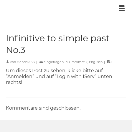
Infinitive to simple past
No.3
von
Hendrik Six
|
eingetragen in:
Grammatik
,
Englisch
|
1
Um dieses Post zu sehen, klicke bitte auf
“Anmelden” und auf “Login with IServ” unten
rechts!
Kommentare sind geschlossen.