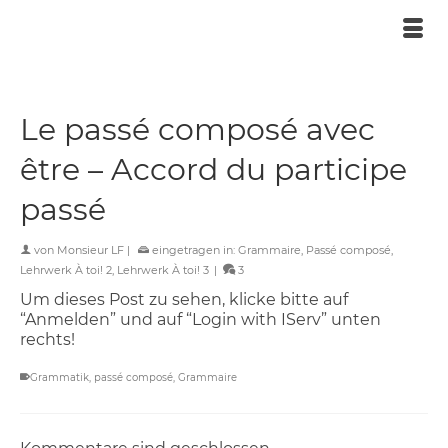
Le passé composé avec
être – Accord du participe
passé
von
Monsieur LF
|
eingetragen in:
Grammaire
,
Passé composé
,
Lehrwerk À toi! 2
,
Lehrwerk À toi! 3
|
3
Um dieses Post zu sehen, klicke bitte auf
“Anmelden” und auf “Login with IServ” unten
rechts!
Grammatik
,
passé composé
,
Grammaire