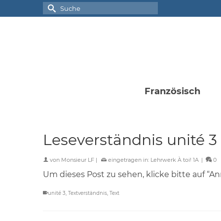
Suche
nach:
Französisch
Leseverständnis unité 3 
von
Monsieur LF
|
eingetragen in:
Lehrwerk À toi! 1A
|
0
Um dieses Post zu sehen, klicke bitte auf “A
unité 3
,
Textverständnis
,
Text