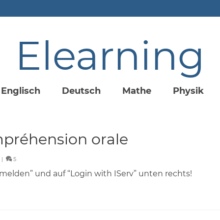
Elearning
Englisch
Deutsch
Mathe
Physik
préhension orale
|
5
nmelden” und auf “Login with IServ” unten rechts!