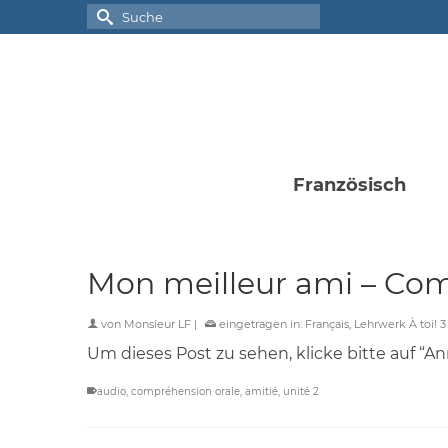
Suche
nach:
Französisch
Mon meilleur ami – Com
von
Monsieur LF
|
eingetragen in:
Français
,
Lehrwerk À toi! 3
Um dieses Post zu sehen, klicke bitte auf “A
audio
,
compréhension orale
,
amitié
,
unité 2