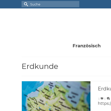
Suche
nach:
Französisch
Erdkunde
Erdk
|
|
https: