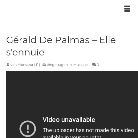
Gérald De Palmas – Elle
s’ennuie
von
Monsieur LF
|
eingetragen in:
Musique
|
0