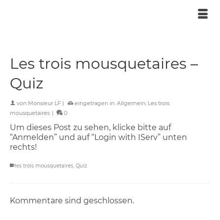
Les trois mousquetaires –
Quiz
von
Monsieur LF
|
eingetragen in:
Allgemein
,
Les trois
mousquetaires
|
0
Um dieses Post zu sehen, klicke bitte auf
“Anmelden” und auf “Login with IServ” unten
rechts!
les trois mousquetaires
,
Quiz
Kommentare sind geschlossen.