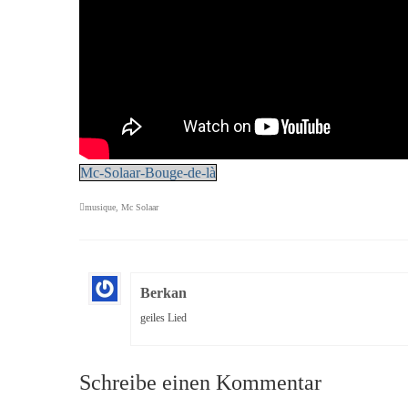
Mc-Solaar-Bouge-de-là
musique
,
Mc Solaar
Berkan
geiles Lied
Schreibe einen Kommentar