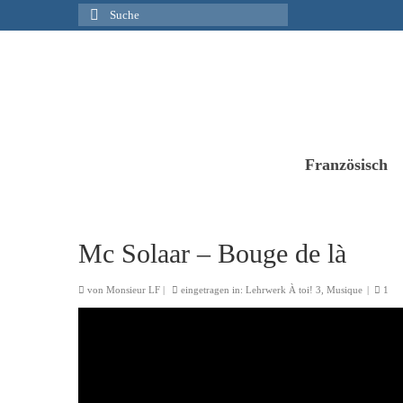
Suche
nach:
Französisch
Mc Solaar – Bouge de là
von
Monsieur LF
|
eingetragen in:
Lehrwerk À toi! 3
,
Musique
|
1