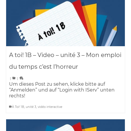
A toi! 1B – Video – unité 3 – Mon emploi
du temps c’est l’horreur
|
|
Um dieses Post zu sehen, klicke bitte auf
“Anmelden” und auf “Login with IServ” unten
rechts!
À Toi! 1B
,
unité 3
,
vidéo interactive