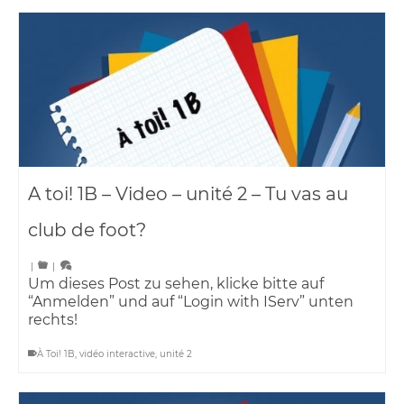
A toi! 1B – Video – unité 2 – Tu vas au
club de foot?
|
|
Um dieses Post zu sehen, klicke bitte auf
“Anmelden” und auf “Login with IServ” unten
rechts!
À Toi! 1B
,
vidéo interactive
,
unité 2