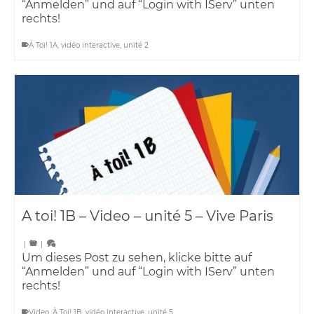
“Anmelden” und auf “Login with IServ” unten
rechts!
À Toi! 1A
,
vidéo interactive
,
unité 2
A toi! 1B – Video – unité 5 – Vive Paris
|
|
Um dieses Post zu sehen, klicke bitte auf
“Anmelden” und auf “Login with IServ” unten
rechts!
Video
,
À Toi! 1B
,
vidéo interactive
,
unité 5