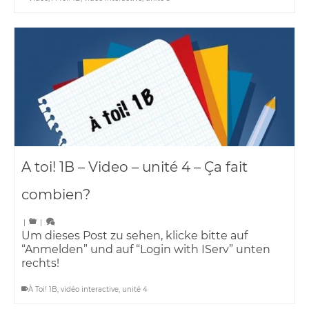
A toi! 1B – Video – unité 4 – Ça fait
combien?
|
|
Um dieses Post zu sehen, klicke bitte auf
“Anmelden” und auf “Login with IServ” unten
rechts!
À Toi! 1B
,
vidéo interactive
,
unité 4