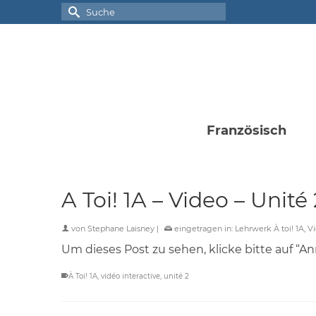
Suche
nach:
Französisch
A Toi! 1A – Video – Unité 
von
Stephane Laisney
|
eingetragen in:
Lehrwerk À toi! 1A
,
Vi
Um dieses Post zu sehen, klicke bitte auf “A
À Toi! 1A
,
vidéo interactive
,
unité 2